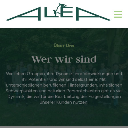
Über Uns
Wer wir sind
Wir lieben Gruppen, ihre Dynamik, ihre Verwicklungen und
ihr Potential! Und wir sind selbst eine: Mit
unterschiedlichen beruflichen Hintergründen, inhaltlichen
Schwerpunkten und natürlich Persönlichkeiten gibt es viel
Dynamik, die wir für die Bearbeitung der Fragestellungen
unserer Kunden nutzen.