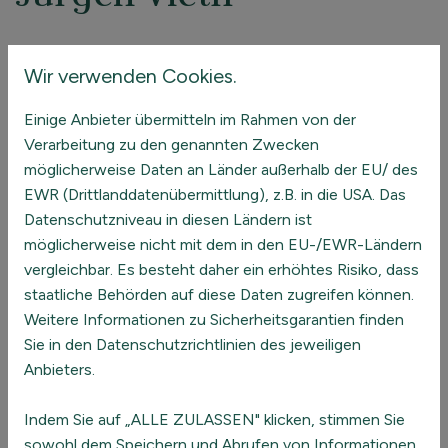
Jahrgang 1954, Unternehmensgründer, langjähriger
Wir verwenden Cookies.
Geschäftsführer,
Einige Anbieter übermitteln im Rahmen von der
Zusatzqualifikationen:
Verarbeitung zu den genannten Zwecken
möglicherweise Daten an Länder außerhalb der EU/ des
systemische Beratung
EWR (Drittlanddatenübermittlung), z.B. in die USA. Das
Kommunikationspsychologie (Schulz von Thun)
Datenschutzniveau in diesen Ländern ist
Grundkurs Transaktionsanalyse
möglicherweise nicht mit dem in den EU-/EWR-Ländern
ABC-Trainer (Adventure Based Counseling)
vergleichbar. Es besteht daher ein erhöhtes Risiko, dass
Ropes-Course-Trainer
staatliche Behörden auf diese Daten zugreifen können.
Deeskalationstrainer
Weitere Informationen zu Sicherheitsgarantien finden
Klärungshelfer bei Konflikten
Sie in den Datenschutzrichtlinien des jeweiligen
Anbieters.
Von 1990-1997 Leiter verschiedener Projekte zur
Indem Sie auf „ALLE ZULASSEN" klicken, stimmen Sie
Qualifizierung pädagogischer und psychologischer
sowohl dem Speichern und Abrufen von Informationen