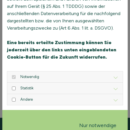
Fachkräfte, seit 1986 beschäftigt mit der Entwicklung
auf Ihrem Gerät (§ 25 Abs. 1 TDDDG) sowie der
ganzheitlicher Lernkonzepte zur beruflichen Bildung und
anschließenden Datenverarbeitung für die nachfolgend
zur Entwicklung von Sozialkompetenz, Lehraufträge an der
dargestellten bzw. die von Ihnen ausgewählten
GHK Kassel und an der Philipps-Universität Marburg,
Verarbeitungszwecke zu (Art 6 Abs. 1 lit. a. DSGVO).
verschiedene Veröffentlichungen zum Thema
„erfahrungs- und handlungsorientiertes Lernen“,
Eine bereits erteilte Zustimmung können Sie
langjährige Erfahrung in der Qualifizierung von
jederzeit über den links unten eingeblendeten
Führungskräften und in der Begleitung von Teams,
Cookie-Button für die Zukunft widerrufen.
Strategieentwicklung, Konfliktklärung in Teams und
zwischen Einzelpersonen.
Notwendig
E-Mail:
vieth@alea-consult.de
Statistik
Andere
Nur notwendige