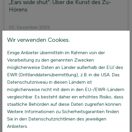
„Ears wide shut“: Über die Kunst des Zu-
Hörens
02. Dezember 2025
In einer Welt, die immer lauter wird, scheint eine der
Wir verwenden Cookies.
fundamentalsten menschlichen Fähigkeiten
zunehmend verloren zu gehen: das Zuhören.
Einige Anbieter übermitteln im Rahmen von der
Verarbeitung zu den genannten Zwecken
möglicherweise Daten an Länder außerhalb der EU/ des
EWR (Drittlanddatenübermittlung), z.B. in die USA. Das
Datenschutzniveau in diesen Ländern ist
möglicherweise nicht mit dem in den EU-/EWR-Ländern
vergleichbar. Es besteht daher ein erhöhtes Risiko, dass
staatliche Behörden auf diese Daten zugreifen können.
Weitere Informationen zu Sicherheitsgarantien finden
Sie in den Datenschutzrichtlinien des jeweiligen
Anbieters.