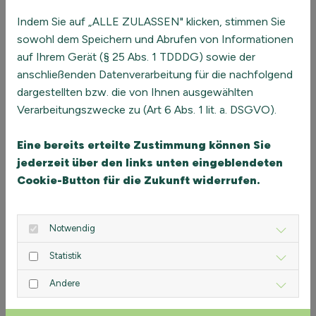
Indem Sie auf „ALLE ZULASSEN" klicken, stimmen Sie
Wir begeben uns auf neue Wege: Der Start
sowohl dem Speichern und Abrufen von Informationen
unseres GWÖ-Bilanzierungsprozesses
auf Ihrem Gerät (§ 25 Abs. 1 TDDDG) sowie der
anschließenden Datenverarbeitung für die nachfolgend
16. Oktober 2025
dargestellten bzw. die von Ihnen ausgewählten
Verarbeitungszwecke zu (Art 6 Abs. 1 lit. a. DSGVO).
Es gibt Momente in Führung, die sich einbrennen. Zum
Beispiel, wenn ein Mitarbeiter nach einem Gespräch
Eine bereits erteilte Zustimmung können Sie
sagt: „Ich habe mich..."
jederzeit über den links unten eingeblendeten
Cookie-Button für die Zukunft widerrufen.
Notwendig
Statistik
Andere