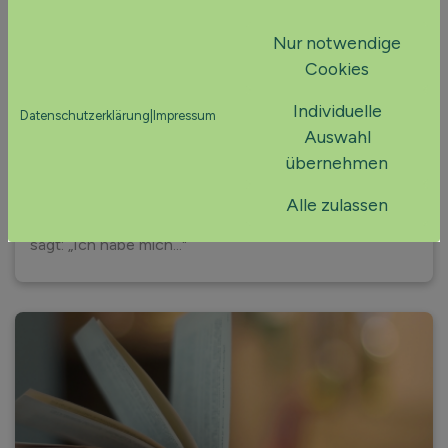
Nur notwendige
Cookies
Resonanz als Führungsprinzip – Wie wir
berühren, ohne zu dominieren
Individuelle
Datenschutzerklärung
|
Impressum
Auswahl
übernehmen
18. August 2025
Es gibt Momente in Führung, die sich einbrennen. Zum
Alle zulassen
Beispiel, wenn ein Mitarbeiter nach einem Gespräch
sagt: „Ich habe mich..."