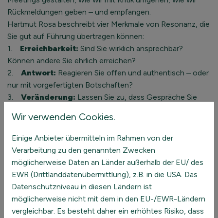
Rückmeldungen geben – und empfangen.
Hartmut Rosa beschreibt vier Merkmale von Resonanz, die
Sie gut auf Führung übertragen können:
1.
Erreichbarkeit:
Sind Sie wirklich ansprechbar?
Können andere Sie ehrlich erreichen?
2.
Antwort:
Reagieren Sie offen und authentisch – oder
nur mit vorgefertigten Botschaften?
3.
Veränderung:
Lassen Sie zu, dass Gespräche Sie
bewegen – oder bleiben Sie im Sendemodus?
Wir verwenden Cookies.
4.
Unverfügbarkeit:
Akzeptieren Sie, dass echte
Verbindung nicht erzwungen werden kann?
Einige Anbieter übermitteln im Rahmen von der
Demut hilft dabei, diese Resonanz zu ermöglichen. Sie
Verarbeitung zu den genannten Zwecken
sorgt für eine sichere Atmosphäre, in der andere sich
möglicherweise Daten an Länder außerhalb der EU/ des
trauen, mitzudenken und sich einzubringen – auch mit
EWR (Drittlanddatenübermittlung), z.B. in die USA. Das
Unsicherheiten.
Datenschutzniveau in diesen Ländern ist
möglicherweise nicht mit dem in den EU-/EWR-Ländern
vergleichbar. Es besteht daher ein erhöhtes Risiko, dass