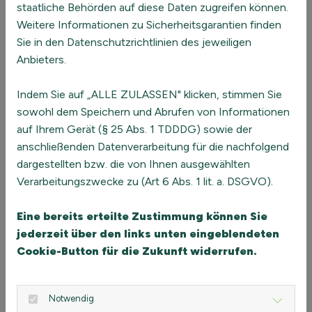
Führung braucht heute Beziehung – und
staatliche Behörden auf diese Daten zugreifen können.
Weitere Informationen zu Sicherheitsgarantien finden
das ist Ihre Stärke
Sie in den Datenschutzrichtlinien des jeweiligen
In der modernen Führung geht es nicht mehr nur um
Anbieters.
Steuerung und Zielvorgaben. Es geht darum, Räume zu
schaffen, Haltung zu zeigen, sich und anderen zu
Indem Sie auf „ALLE ZULASSEN" klicken, stimmen Sie
vertrauen. Resonanz und Demut sind keine schnellen
sowohl dem Speichern und Abrufen von Informationen
Lösungen. Aber sie bieten eine Möglichkeit, Beziehung in
auf Ihrem Gerät (§ 25 Abs. 1 TDDDG) sowie der
Organisationen neu zu denken – nicht als Mittel zum
anschließenden Datenverarbeitung für die nachfolgend
Zweck, sondern als Kern von Führung. Denn Führung ist
dargestellten bzw. die von Ihnen ausgewählten
nicht das, was wir tun. Sondern das, was zwischen uns
Verarbeitungszwecke zu (Art 6 Abs. 1 lit. a. DSGVO).
entsteht.
Eine bereits erteilte Zustimmung können Sie
jederzeit über den links unten eingeblendeten
Cookie-Button für die Zukunft widerrufen.
Was Sie tun können – erste konkrete
Schritte für resonanzfähige Führung
Notwendig
Echtes Zuhören üben