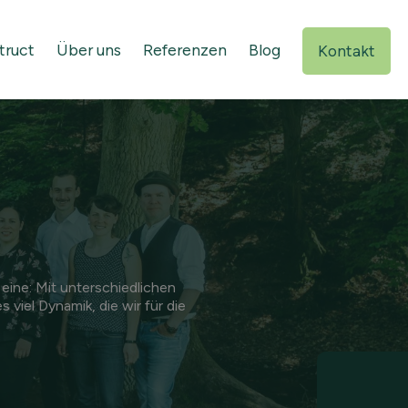
truct
Über uns
Referenzen
Blog
Kontakt
 eine: Mit unterschiedlichen
 viel Dynamik, die wir für die