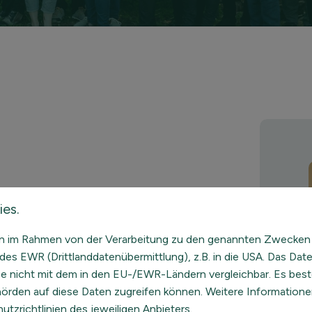
es.
spädagoge (M.A.)
eln im Rahmen von der Verarbeitung zu den genannten Zwecken
des EWR (Drittlanddatenübermittlung), z.B. in die USA. Das Dat
se nicht mit dem in den EU-/EWR-Ländern vergleichbar. Es best
 Coaching & Supervision (DGsP)
ehörden auf diese Daten zugreifen können. Weitere Informatione
utzrichtlinien des jeweiligen Anbieters.