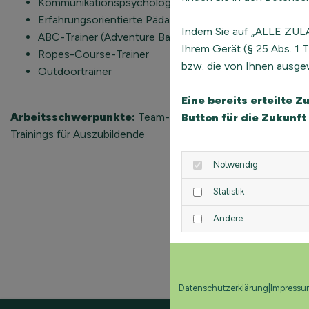
Kommunikationspsychologie für Training und Kommunik
Erfahrungsorientierte Pädagogik und Beratung
Indem Sie auf „ALLE ZULA
ABC-Trainer (Adventure Based Counseling)
Ihrem Gerät (§ 25 Abs. 1
Ropes-Course-Trainer
bzw. die von Ihnen ausgew
Outdoortrainer
Eine bereits erteilte 
Arbeitsschwerpunkte:
Team-, Organisations- & Führungsk
Button für die Zukunft
Trainings für Auszubildende
Notwendig
Statistik
Andere
Datenschutzerklärung
|
Impressu