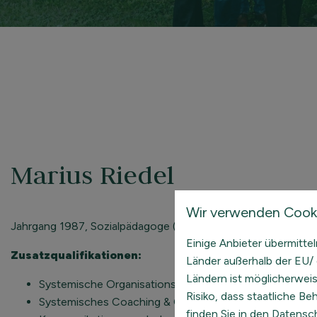
Marius Riedel
Wir verwenden Cooki
Jahrgang 1987, Sozialpädagoge (B.A.), Abenteuer- & Erlebni
Einige Anbieter übermitt
Zusatzqualifikationen:
Länder außerhalb der EU/ 
Ländern ist möglicherwei
Systemische Organisationsentwicklung / Systemisches
Risiko, dass staatliche B
Systemisches Coaching & Changemanagement
finden Sie in den Datensch