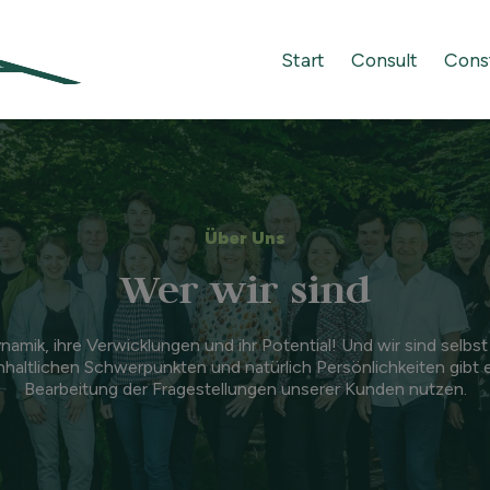
Start
Consult
Cons
Über Uns
Wer wir sind
namik, ihre Verwicklungen und ihr Potential! Und wir sind selbst
haltlichen Schwerpunkten und natürlich Persönlichkeiten gibt es
Bearbeitung der Fragestellungen unserer Kunden nutzen.