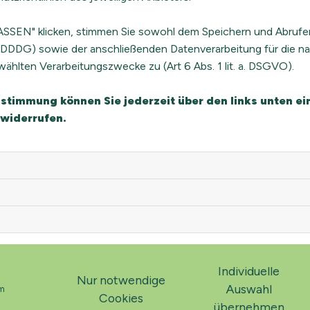
ation (Schulz von Thun)
SSEN" klicken, stimmen Sie sowohl dem Speichern und Abrufe
 TDDDG) sowie der anschließenden Datenverarbeitung für die na
ählten Verarbeitungszwecke zu (Art 6 Abs. 1 lit. a. DSGVO).
Zustimmung können Sie jederzeit über den links unten 
räfteentwicklung, Supervision & Coaching,
 widerrufen.
Individuelle
Nur notwendige
Auswahl
m
Cookies
übernehmen