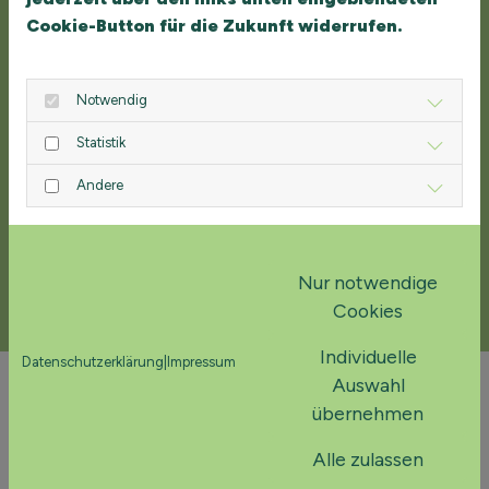
Cookie-Button für die Zukunft widerrufen.
Notwendig
Statistik
Andere
Kreativ-Methoden
Kreativ-Methoden stellen nicht nur einen
ausgezeichneten Zugang zur Reflexion und Auswertung
Nur notwendige
von Projekten, sondern auch zur Planung von
Cookies
Zukunftsszenarien dar…. LESEN SIE MEHR
Individuelle
Datenschutzerklärung
|
Impressum
Auswahl
übernehmen
Alle zulassen