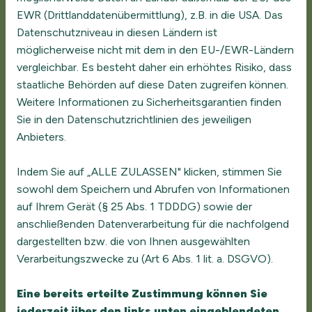
Kettenreaktion
EWR (Drittlanddatenübermittlung), z.B. in die USA. Das
Datenschutzniveau in diesen Ländern ist
Sand rieselt auf eine Wippe, Kugel rollen, ein Föhn treibt
möglicherweise nicht mit dem in den EU-/EWR-Ländern
ein mit einem Segel bestücktes Fahrzeug an, eine Kerze
vergleichbar. Es besteht daher ein erhöhtes Risiko, dass
brennt ein Seil durch, es knallt und …. LESEN SIE MEHR
staatliche Behörden auf diese Daten zugreifen können.
Weitere Informationen zu Sicherheitsgarantien finden
Sie in den Datenschutzrichtlinien des jeweiligen
Anbieters.
Indem Sie auf „ALLE ZULASSEN" klicken, stimmen Sie
sowohl dem Speichern und Abrufen von Informationen
auf Ihrem Gerät (§ 25 Abs. 1 TDDDG) sowie der
anschließenden Datenverarbeitung für die nachfolgend
dargestellten bzw. die von Ihnen ausgewählten
Verarbeitungszwecke zu (Art 6 Abs. 1 lit. a. DSGVO).
Eine bereits erteilte Zustimmung können Sie
jederzeit über den links unten eingeblendeten