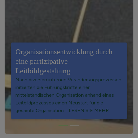
Agile Organisationsbegleitung
durch verstärkt kollektive
Führungskultur
Die fünf Geschäftsführer eines gehobenen
Hotel- und Gastronomieunternehmens
beabsichtigten, nach ca. 15 Jahren gemeinsamer
Aufbau-und Entwicklungsarbeit Bilanz zu
ziehen.... LESEN SIE MEHR