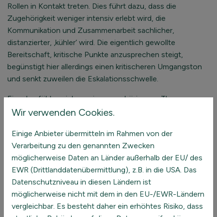
Rollen in Kontakt treten. Dies führt dazu, dass die
Zugehörigkeit weniger intensiv erlebt wird, die
Kommunikation und Zusammenarbeit sachlicher,
distanzierter, ‚kühler‘ wird. Die eigentlich gewollte
Bereitschaft, kritische Punkte anzusprechen steigt,
begünstigt hier allerdings einen kritischeren Umgangston
und senkt zuweilen die Eskalationsschwelle.
Einzelne fühlen sich weniger zugehörig, von Themen
abgehängt, weniger an Absprachen beteiligt.
Wir verwenden Cookies.
Sorgen Sie in regelmäßigen Abständen dafür, diese
Einige Anbieter übermitteln im Rahmen von der
impliziten, subjektiven Wahrnehmungen explizit zu machen.
Verarbeitung zu den genannten Zwecken
möglicherweise Daten an Länder außerhalb der EU/ des
TIPP 3 – ERMÖGLICHEN SIE SO VIEL
EWR (Drittlanddatenübermittlung), z.B. in die USA. Das
‚CROSS-KOMMUNIKATION‘, WIE
Datenschutzniveau in diesen Ländern ist
MÖGLICH
möglicherweise nicht mit dem in den EU-/EWR-Ländern
vergleichbar. Es besteht daher ein erhöhtes Risiko, dass
Die Kommunikation im Online-Meeting kann häufig nur