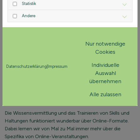
Statistik
Störungen, soziale Unsicherheiten, verminderter, sozialer
Kontakt durch längere remote-Zusammenarbeit, … sind
Andere
Anlässe, in denen Teams und Abteilungen den live-Kontakt
bevorzugen.
Wir unterstützen das, sofern die Veranstaltungen unter
Nur notwendige
den gegebenen Hygienebedingungen sicher durchführbar
Cookies
sind und alle daran teilnehmen können.
Individuelle
Datenschutzerklärung
|
Impressum
Live-Formate haben gerade für die Klärung schwieriger
Auswahl
zwischenmenschlicher und sozialer Aspekte einen
übernehmen
enormen Vorteil.
Alle zulassen
Live-online Seminar:
Die Wissensvermittlung und das Trainieren von Skills und
Haltungen funktioniert wunderbar über Online-Formate.
Dabei lernen wir von Mal zu Mal immer mehr über die
Spezifika von Online-Veranstaltungen.