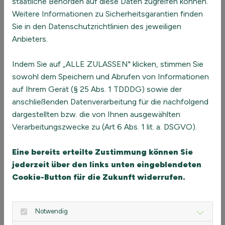
staatliche Behörden auf diese Daten zugreifen können.
nacheinander erfolgen. Reden alle gleichzeitig, entsteht
Weitere Informationen zu Sicherheitsgarantien finden
ein fürchterliches Durcheinander und verlangsamt die
Sie in den Datenschutzrichtlinien des jeweiligen
eines Teams.Collaboration ist jedoch vor allem dann
Anbieters.
erfolgreich, wenn parallele und cross-Kommunikation
stattfindet.
Indem Sie auf „ALLE ZULASSEN" klicken, stimmen Sie
sowohl dem Speichern und Abrufen von Informationen
Machen Sie deshalb aus dem Nacheinander so oft es geht
auf Ihrem Gerät (§ 25 Abs. 1 TDDDG) sowie der
ein Nebeneinander und Gleichzeitig.
anschließenden Datenverarbeitung für die nachfolgend
Ermöglichen Sie also möglichst viele Kleingruppen oder
dargestellten bzw. die von Ihnen ausgewählten
Austauschphasen zwischen den großen Gesamt-
Verarbeitungszwecke zu (Art 6 Abs. 1 lit. a. DSGVO).
Meetings.
Eine bereits erteilte Zustimmung können Sie
WELCHE ERFAHRUNGEN MACHEN WIR?
jederzeit über den links unten eingeblendeten
Live statt virtuell:
Cookie-Button für die Zukunft widerrufen.
Immer dann, wenn zwischenmenschliche Aspekte in den
Vordergrund treten, suchen Teams nach wie vor den
Notwendig
persönlichen Kontakt in live-Veranstaltungen. Konflikte,