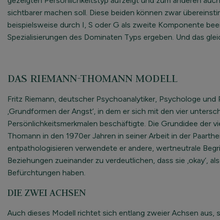
gezeigten Persönlichkeitstyp aufzeigt und zum anderen auch 
sichtbarer machen soll. Diese beiden können zwar übereinsti
beispielsweise durch I, S oder G als zweite Komponente be
Spezialisierungen des Dominaten Typs ergeben. Und das gleich
DAS RIEMANN-THOMANN MODELL
Fritz Riemann, deutscher Psychoanalytiker, Psychologe und 
‚Grundformen der Angst‘, in dem er sich mit den vier unters
Persönlichkeitsmerkmalen beschäftigte. Die Grundidee der v
Thomann in den 1970er Jahren in seiner Arbeit in der Paart
entpathologisieren verwendete er andere, wertneutrale Begri
Beziehungen zueinander zu verdeutlichen, dass sie ‚okay‘, als
Befürchtungen haben.
DIE ZWEI ACHSEN
Auch dieses Modell richtet sich entlang zweier Achsen aus,