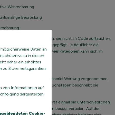
itive Wahrnehmung
ühlsmäßige Beurteilung
ehmung
n der Person. Die Buchstaben, die nicht im Code auftauchen,
ur nicht gleichermaßen ausgeprägt. Je deutlicher die
 möglicherweise Daten an
 Zuordnung zu einer Seite der vier Kategorien kann sich im
enschutzniveau in diesen
eht daher ein erhöhtes
n zu Sicherheitsgarantien
r. Mit der Zuordnung wird keinerlei Wertung vorgenommen,
bilden. Die Kombination der Buchstaben beschreibt die
n von Informationen auf
chfolgend dargestellten
® hilfreich sein. Kennt man erst einmal die unterschiedlichen
r inhaltlichen Ebene Aufgaben besser verteilen. Auf der
eingeblendeten Cookie-
u verstehen, weil die Bedürfnisse dahinter bekannt sind.