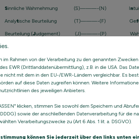
S
innliche Wahrnehmung (S)———-(N) I
n
tu
Analy
t
ische Beurteilung (T)———-(F) Ge
f
Beurteilung (
J
udgement) (J)———-(P) Wahrn
es.
Die vier zugeordneten Buchstaben stehen für die Präferenze
sind jedoch bei den meisten Menschen trotzdem vorhanden, n
eln im Rahmen von der Verarbeitung zu den genannten Zwecken
Präferenz ist, desto weniger auffällig ist der Gegensatz. Die
des EWR (Drittlanddatenübermittlung), z.B. in die USA. Das Dat
Laufe eines Lebens auch verändern.
se nicht mit dem in den EU-/EWR-Ländern vergleichbar. Es best
DIE 16 UNTERSCHIEDLICHEN TYPEN
ehörden auf diese Daten zugreifen können. Weitere Informatione
utzrichtlinien des jeweiligen Anbieters.
Die Präferenzen stehen im MBTI® gleichwertig nebeneinande
sie versucht nur, die Unterschiedlichkeit der Menschen abzu
SSEN" klicken, stimmen Sie sowohl dem Speichern und Abrufe
Dynamiken, die in einer Persönlichkeit vorhanden sind.
 TDDDG) sowie der anschließenden Datenverarbeitung für die na
ählten Verarbeitungszwecke zu (Art 6 Abs. 1 lit. a. DSGVO).
Für eine effektivere Arbeitsverteilung in Teams kann der MBTI
Präferenzen der einzelnen Teammitglieder, lassen sich auf de
Zustimmung können Sie jederzeit über den links unten 
persönlichen Ebene sind die Reaktionen der anderen besser z