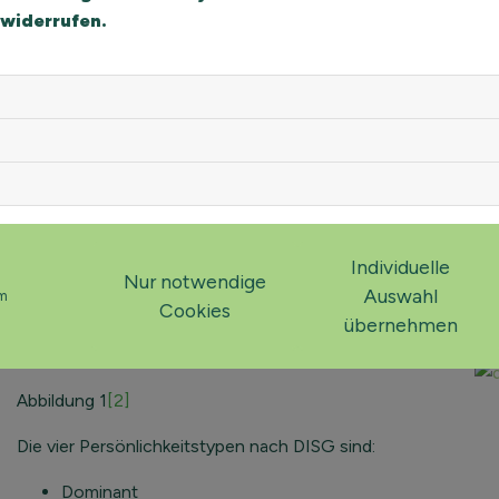
 widerrufen.
DAS DISG MODELL
In den 60er Jahren entwickelte John G. Geier, Professor de
1930er Jahren vom Psychologen William Martson entwickel
Modell
[1]
.
Dieses Modell soll anhand von konkreten Situationsbeschrei
Individuelle
umfasst die horizontale Achse das gesamte Verhaltensspekt
Nur notwendige
Auswahl
senkrechte Achse von Prozess- bzw. Zielorientierung beschr
m
Cookies
übernehmen
insgesamt vier Persönlichkeitstypen.
Abbildung 1
[2]
Die vier Persönlichkeitstypen nach DISG sind:
Dominant