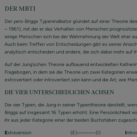
DER MBTI
Der yers-Briggs Typenindikator gründet auf einer Theorie d
– 1961), mit der er das Verhalten von Menschen prognostizie
einige Menschen sich bei der Wahrnehmung der Welt eher auf i
Auch beim Treffen von Entscheidungen gibt es seiner Ansic
analytisch entscheiden und andere, die sich dabei mehr auf i
Auf der Jung’schen Theorie aufbauend entwickelten Katherin
Fragebogen, in dem sie die Theorie um zwei Kategorien erwei
extrovertiert oder introvertiert sein kann und die Art, wie 
DIE VIER UNTERSCHIEDLICHEN ACHSEN
Die vier Typen, die Jung in seiner Typentheorie darstellt, 
Briggs auf insgesamt 16 Typen erhöht. Eine Persönlichkeit 
ihr aus jeder Kategorie einer der beiden Buchstaben zugeschr
E
xtraversion (E)———-(I)
I
ntro