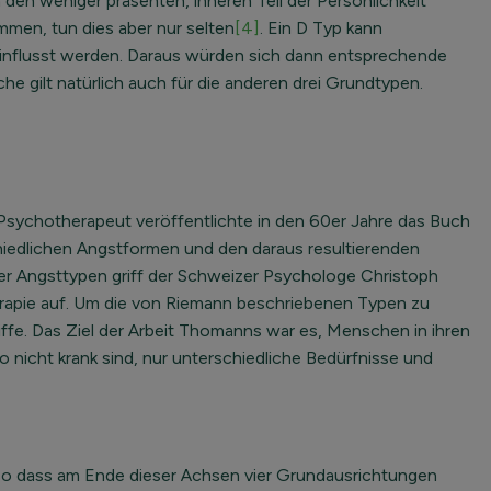
den weniger präsenten, inneren Teil der Persönlichkeit
mmen, tun dies aber nur selten
[4]
. Ein D Typ kann
einflusst werden. Daraus würden sich dann entsprechende
e gilt natürlich auch für die anderen drei Grundtypen.
Psychotherapeut veröffentlichte in den 60er Jahre das Buch
chiedlichen Angstformen und den daraus resultierenden
ier Angsttypen griff der Schweizer Psychologe Christoph
herapie auf. Um die von Riemann beschriebenen Typen zu
ffe. Das Ziel der Arbeit Thomanns war es, Menschen in ihren
o nicht krank sind, nur unterschiedliche Bedürfnisse und
 so dass am Ende dieser Achsen vier Grundausrichtungen