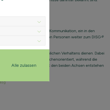
r Verhaltenspsychologie und Kommunikation, ein in den
tes System zur Einordnung von Personen weiter zum DISG
®
bungen der Erklärung menschlichen Verhaltens dienen. Dabei
rum von aufgaben- bis menschenorientiert, während die
Alle zulassen
eibt. Durch die Einteilung mit den beiden Achsen entstehen